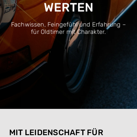
TEAM
WERTEN
FELGENDOKTOR
Fachwissen, Feingefühl und Erfahrung –
für Oldtimer mit Charakter.
KONTAKT
MIT LEIDENSCHAFT FÜR