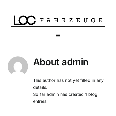
Skip
to
content
Toggle
Navigation
HOME
About
admin
SERVICE
This author has not yet filled in any
CLASSIC
details.
So far admin has created 1 blog
VERKAUF
entries.