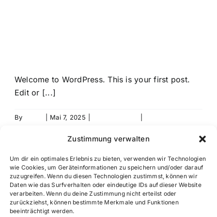
TEAM
FELGENDOKTOR
Hello world!
KONTAKT
Welcome to WordPress. This is your first post.
Edit or [...]
By
admin
|
Mai 7, 2025
|
Uncategorized
|
1 Comment
Read More
Zustimmung verwalten
Um dir ein optimales Erlebnis zu bieten, verwenden wir Technologien
wie Cookies, um Geräteinformationen zu speichern und/oder darauf
zuzugreifen. Wenn du diesen Technologien zustimmst, können wir
Daten wie das Surfverhalten oder eindeutige IDs auf dieser Website
verarbeiten. Wenn du deine Zustimmung nicht erteilst oder
zurückziehst, können bestimmte Merkmale und Funktionen
beeinträchtigt werden.